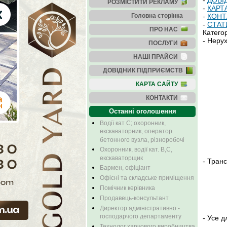
-
ДОВІ
РОЗМІСТИТИ РЕКЛАМУ
-
КАРТ
Головна сторінка
-
КОНТ
-
СТАТ
ПРО НАС
Категор
-
Нерух
ПОСЛУГИ
НАШІ ПРАЙСИ
ДОВІДНИК ПІДПРИЄМСТВ
КАРТА САЙТУ
КОНТАКТИ
Останні оголошення
Водії кат С; охоронник,
екскаваторник, оператор
бетонного вузла, різноробочі
Охоронник, водії кат. В,С,
екскаваторщик
-
Транс
Бармен, офіціант
Офісні та складське приміщення
Помічник керівника
Продавець-консультант
Директор адміністративно -
господарчого департаменту
-
Усе д
Технолог харчового виробництва