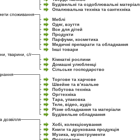
Будівельні та оздоблювальні матеріал
Опалювальна техніка та сантехніка
мети споживання
Меблі
Одяг, взуття
Все для дітей
Продукти
Парфуми, косметика
Медичні препарати та обладнання
Інші товари
ни, тварини, с/г
Кімнатні рослини
Домашні улюбленці
Сільське господарство
днання
Торгове та харчове
Швейне та в’язальне
Побутова техніка
Оргтехніка
Тара, упаковка
Теле, відео, аудіо
Різне обладнання та матеріали
Будівельне обладнання
та дозвілля
Хобі, колекціонування
Книги та друкована продукція
Музика, музінструменти
Фототовари