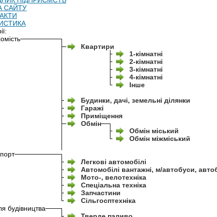
ДНИК ПІДПРИЄМСТВ
А САЙТУ
АКТИ
ИСТИКА
ії:
омість
Квартири
1-кімнатні
2-кімнатні
3-кімнатні
4-кімнатні
Інше
Будинки, дачі, земельні ділянки
Гаражі
Приміщення
Обмін
Обмін міський
Обмін міжміський
порт
Легкові автомобілі
Автомобілі вантажні, м/автобуси, авто
Мото-, велотехніка
Спеціальна техніка
Запчастини
Сільгосптехніка
ля будівництва
Тверде паливо