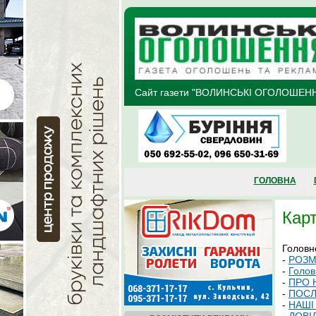
Перейти до основного матеріалу
Сайт газети "ВОЛИНСЬКІ ОГОЛОШЕН
ГОЛОВНА
Карт
Головн
-
РОЗМ
-
Голов
-
ПРО 
-
ПОСЛ
-
НАШІ