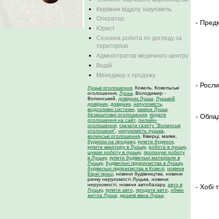
Керівник відділу закупівель
Оператор
-
Пред
Юрист
Сезонна робота по догляду за
територією
Адміністратор медичного центру
Водій
Менеджер з продажу
-
Росли
Луцькі оголошення
, Ковель, Ковельські
оголошення,
Луцьк
, Володимир -
Волинський,
довідник Луцьк
,
Луцький
довідник
,
довідник
,
нерухомість
,
водозливні системи
,
каміни Луцьк
,
безкоштовні оголошення
,
подати
-
Обла
оголошення на сайт
,
онлайн-
оголошення
,
скачати газету "Волинські
оголошеня"
,
нерухомість луцька
,
волинські оголошення
, Ківерці, маяки,
будинок на продажу
,
купити будинок
,
купити квартиру в Луцьку
,
робота в луцьку
,
шукаю роботу в луцьку
,
пропоную роботу
в Луцьку
,
купити будівельні матеріали в
Луцьку
,
будівельні підприємства в Луцьку
,
будівельні підприємства в Ковелі
,
новини
Біржі праці
, новини будівництва, новини
ринку нерухомості Луцька, новини
нерухомості, новини автобазару,
авто в
-
Хобі 
Луцьку
,
купити авто
,
продати авто
,
обмін
житла Луцьк
,
дешеві вікна Луцьк
,