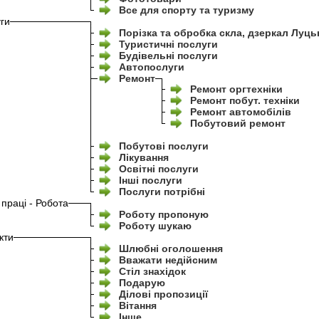
Все для спорту та туризму
ги
Порізка та обробка скла, дзеркал Луць
Туристичні послуги
Будівельні послуги
Автопослуги
Ремонт
Ремонт оргтехніки
Ремонт побут. техніки
Ремонт автомобілів
Побутовий ремонт
Побутові послуги
Лікування
Освітні послуги
Інші послуги
Послуги потрібні
 праці - Робота
Роботу пропоную
Роботу шукаю
кти
Шлюбні оголошення
Вважати недійсним
Стіл знахідок
Подарую
Ділові пропозиції
Вітання
Інше